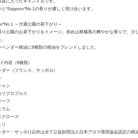
容器に入ったキャンドルです。
と*Sapporo*No.1の香りが優しく溶け合います。
oro*No.1 ～大通公園の昼下がり～
通り公園のお昼下がりをイメージ。初めは柑橘系の爽やかな香りで、少
た。
ラベンダー精油に8種類の精油をブレンドしました。
ンド内容（8種類）
ンダー（フランス、サッポロ）
ン
チャン
カリグロブルス
リーフ
ニウム
スクローズ
ュリ
ンダー・サッポロ以外は全て公益財団法人日本アロマ環境協会認定の精