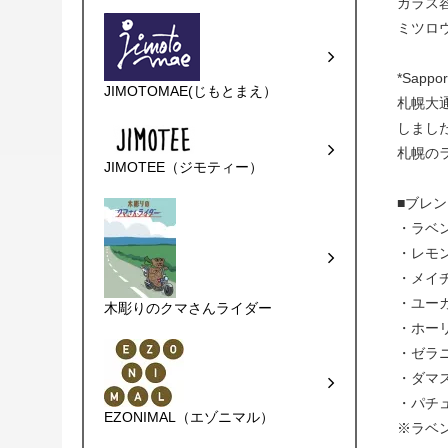
ガラス
ミツロウ
*Sapp
JIMOTOMAE(じもとまえ）
札幌大
しまし
札幌の
JIMOTEE（ジモティー）
■ブレ
・ラベ
・レモ
・メイ
・ユー
木彫りのクマさんライダー
・ホー
・ゼラ
・ダマ
・パチ
EZONIMAL（エゾニマル）
※ラベ