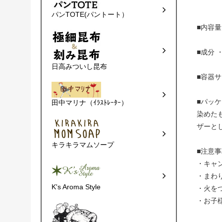
パンTOTE(パントート）
■内容量 
■成分
日高みついし昆布
■容器サイ
■パッ
田中マリナ（ｲﾗｽﾄﾚｰﾀｰ）
染めた
ザー
キラキラマムソープ
■注意
・キャ
・まわ
K's Aroma Style
・火をつ
・お子