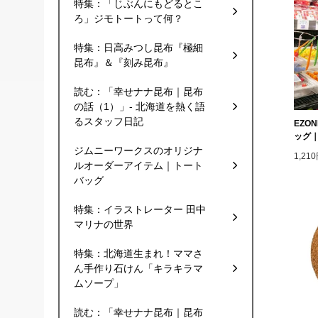
特集：「じぶんにもどるとこ
ろ」ジモトートって何？
特集：日高みつし昆布『極細
昆布』＆『刻み昆布』
読む：「幸せナナ昆布｜昆布
の話（1）」- 北海道を熱く語
るスタッフ日記
EZO
ッグ
ジムニーワークスのオリジナ
1,2
ルオーダーアイテム｜トート
バッグ
特集：イラストレーター 田中
マリナの世界
特集：北海道生まれ！ママさ
ん手作り石けん「キラキラマ
ムソープ」
読む：「幸せナナ昆布｜昆布