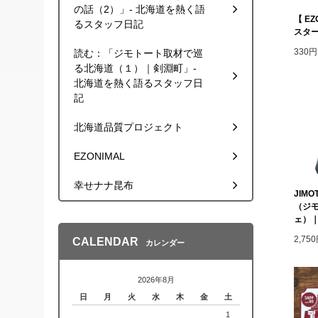
の話（2）」- 北海道を熱く語
【 E
るスタッフ日記
スター
330
読む：「ジモトート取材で巡
る北海道（１）｜剣淵町」-
北海道を熱く語るスタッフ日
記
北海道品質プロジェクト
EZONIMAL
幸せナナ昆布
JIMO
（ジ
ェ）｜
2,7
CALENDAR
カレンダー
2026年8月
日
月
火
水
木
金
土
1