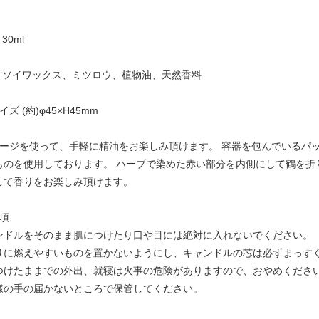
30ml
 ・ソイワックス、ミツロウ、植物油、天然香料
ズ (約)φ45×H45mm
ケージを使って、手軽に精油をお楽しみ頂けます。 容器を包んでいるパ
ものを使用しております。 ハーブで染めた赤い部分を内側にして鶴を折
として香りをお楽しみ頂けます。
事項
ンドルをそのまま肌につけたり口や目には絶対に入れないでください。
りに燃えやすいものを置かないようにし、キャンドルの芯は必ずまっすく
けたままでの外出、就寝は火事の危険がありますので、おやめくださ
様の手の届かないところで保管してください。