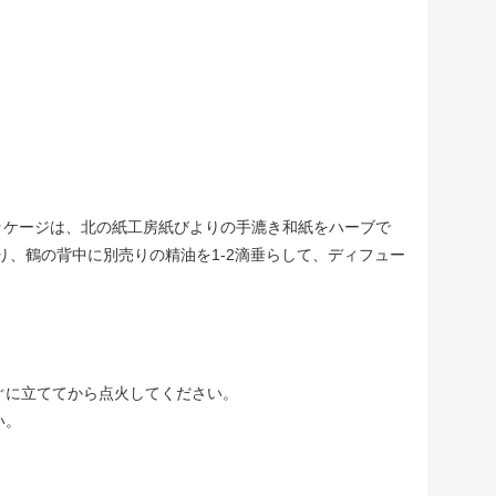
ッケージは、北の紙工房紙びよりの手漉き和紙をハーブで
り、鶴の背中に別売りの精油を1-2滴垂らして、ディフュー
゙に立ててから点火してください。
い。