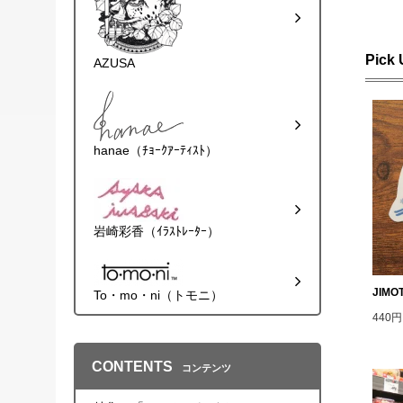
Pick
AZUSA
hanae（ﾁｮｰｸｱｰﾃｨｽﾄ）
岩崎彩香（ｲﾗｽﾄﾚｰﾀｰ）
JIM
To・mo・ni（トモニ）
440
CONTENTS
コンテンツ