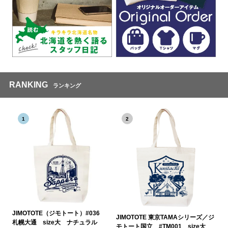
RANKING
ランキング
1
2
JIMOTOTE（ジモトート）#036
JIMOTOTE 東京TAMAシリーズ／ジ
札幌大通 size大 ナチュラル
モトート国立 #TM001 size大