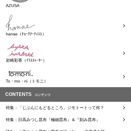
AZUSA
hanae（ﾁｮｰｸｱｰﾃｨｽﾄ）
岩崎彩香（ｲﾗｽﾄﾚｰﾀｰ）
To・mo・ni（トモニ）
CONTENTS
コンテンツ
特集：「じぶんにもどるところ」ジモトートって何？
特集：日高みつし昆布『極細昆布』＆『刻み昆布』