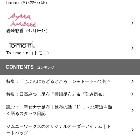
hanae（ﾁｮｰｸｱｰﾃｨｽﾄ）
岩崎彩香（ｲﾗｽﾄﾚｰﾀｰ）
To・mo・ni（トモニ）
CONTENTS
コンテンツ
特集：「じぶんにもどるところ」ジモトートって何？
特集：日高みつし昆布『極細昆布』＆『刻み昆布』
読む：「幸せナナ昆布｜昆布の話（1）」- 北海道を熱
く語るスタッフ日記
ジムニーワークスのオリジナルオーダーアイテム｜ト
ートバッグ