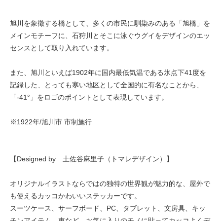
旭川を象徴する橋として、多くの市民に馴染みのある「旭橋」を
メインモチーフに、石狩川とそこに泳ぐウグイをデザインのエッ
センスとして取り入れています。
また、旭川といえば1902年に国内最低気温である氷点下41度を
記録した、とっても寒い地区として全国的に有名なことから、
「-41°」をロゴのポイントとして表現しています。
※1922年/旭川市 市制施行
【Designed by 土佐谷麻里子（トマレデザイン）】
オリジナルイラストならではの独特の世界観が魅力的な、屋外で
も使えるカッコかわいいステッカーです。
スーツケース、サーフボード、PC、タブレット、文房具、キッ
チンアイテム、車など、お気に入りのモノに貼ってカッコよくデ