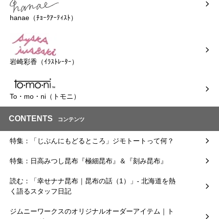
hanae（ﾁｮｰｸｱｰﾃｨｽﾄ）
岩崎彩香（ｲﾗｽﾄﾚｰﾀｰ）
To・mo・ni（トモニ）
CONTENTS
コンテンツ
特集：「じぶんにもどるところ」ジモトートって何？
特集：日高みつし昆布『極細昆布』＆『刻み昆布』
読む：「幸せナナ昆布｜昆布の話（1）」- 北海道を熱
く語るスタッフ日記
ジムニーワークスのオリジナルオーダーアイテム｜ト