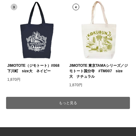
3
4
JIMOTOTE（ジモトート）#068
JIMOTOTE 東京TAMAシリーズ／ジ
下川町 size大 ネイビー
モトート国分寺 #TM007 size
大 ナチュラル
1,870円
1,870円
もっと見る