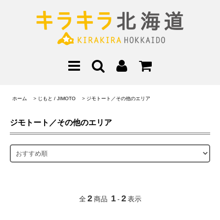
ホーム
>
じもと / JIMOTO
>
ジモトート／その他のエリア
ジモトート／その他のエリア
2
1
2
全
商品
-
表示