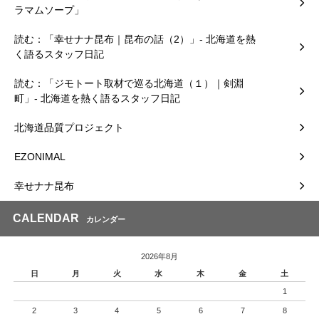
ラマムソープ」
読む：「幸せナナ昆布｜昆布の話（2）」- 北海道を熱
く語るスタッフ日記
読む：「ジモトート取材で巡る北海道（１）｜剣淵
町」- 北海道を熱く語るスタッフ日記
北海道品質プロジェクト
EZONIMAL
幸せナナ昆布
CALENDAR
カレンダー
2026年8月
日
月
火
水
木
金
土
1
2
3
4
5
6
7
8