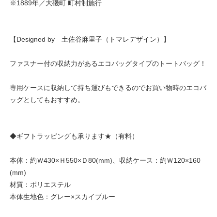
※1889年／大磯町 町村制施行
【Designed by 土佐谷麻里子（トマレデザイン）】
ファスナー付の収納力があるエコバッグタイプのトートバッグ！
専用ケースに収納して持ち運びもできるのでお買い物時のエコバ
ッグとしてもおすすめ。
◆ギフトラッピングも承ります★（有料）
本体：約Ｗ430×Ｈ550×Ｄ80(mm)、収納ケース：約Ｗ120×160
(mm)
材質：ポリエステル
本体生地色：グレー×スカイブルー