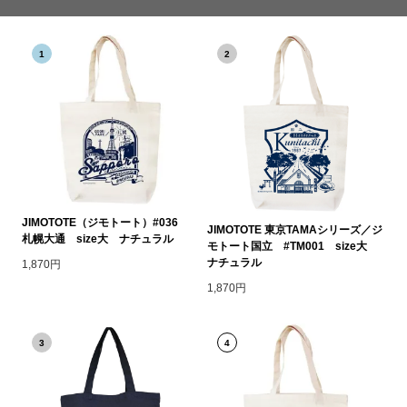
1
2
JIMOTOTE（ジモトート）#036
JIMOTOTE 東京TAMAシリーズ／ジ
札幌大通 size大 ナチュラル
モトート国立 #TM001 size大
ナチュラル
1,870円
1,870円
3
4