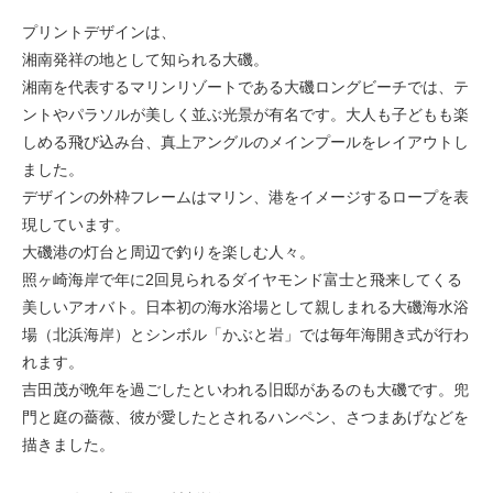
プリントデザインは、
湘南発祥の地として知られる大磯。
湘南を代表するマリンリゾートである大磯ロングビーチでは、テ
ントやパラソルが美しく並ぶ光景が有名です。大人も子どもも楽
しめる飛び込み台、真上アングルのメインプールをレイアウトし
ました。
デザインの外枠フレームはマリン、港をイメージするロープを表
現しています。
大磯港の灯台と周辺で釣りを楽しむ人々。
照ヶ崎海岸で年に2回見られるダイヤモンド富士と飛来してくる
美しいアオバト。日本初の海水浴場として親しまれる大磯海水浴
場（北浜海岸）とシンボル「かぶと岩」では毎年海開き式が行わ
れます。
吉田茂が晩年を過ごしたといわれる旧邸があるのも大磯です。兜
門と庭の薔薇、彼が愛したとされるハンペン、さつまあげなどを
描きました。