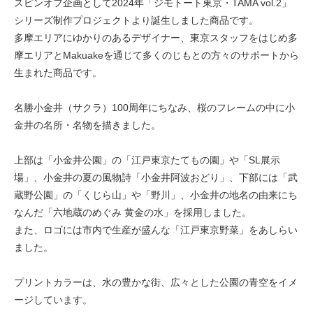
スピンオフ企画として2024年「ジモトート東京・TAMA vol.2」
シリーズ制作プロジェクトより誕生しました商品です。
多摩エリアにゆかりのあるデザイナー、東京スタッフをはじめ多
摩エリアとMakuakeを通じて多くのじもとの方々のサポートから
生まれた商品です。
名勝小金井（サクラ）100周年にちなみ、桜のフレームの中に小
金井の名所・名物を描きました。
上部は「小金井公園」の「江戸東京たてもの園」や「SL展示
場」、小金井の夏の風物詩「小金井阿波おどり」、下部には「武
蔵野公園」の「くじら山」や「野川」、小金井の地名の由来にち
なんだ「六地蔵のめぐみ 黄金の水」を採用しました。
また、ロゴには市内で生産が盛んな「江戸東京野菜」をあしらい
ました。
プリントカラーは、水の豊かな街、広々とした公園の青空をイメ
ージしています。