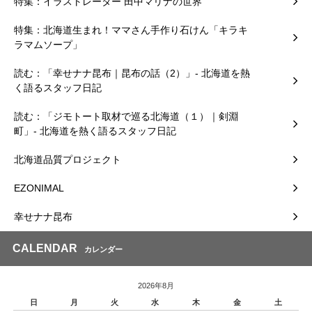
特集：イラストレーター 田中マリナの世界
特集：北海道生まれ！ママさん手作り石けん「キラキ
ラマムソープ」
読む：「幸せナナ昆布｜昆布の話（2）」- 北海道を熱
く語るスタッフ日記
読む：「ジモトート取材で巡る北海道（１）｜剣淵
町」- 北海道を熱く語るスタッフ日記
北海道品質プロジェクト
EZONIMAL
幸せナナ昆布
CALENDAR
カレンダー
2026年8月
日
月
火
水
木
金
土