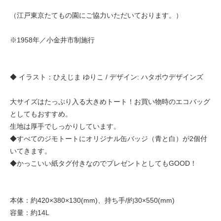
（江戸東京たてもの園にご協力いただいております。）
※1958年／小金井市制施行
◆ イラスト：ひえじま ゆりこ / デザイン: ハタボウデザインズ
大サイズはたっぷり入る大きめトート！お買い物時のエコバッグ
としてもおすすめ。
生地は厚手でしっかりしています。
◆すべてのジモトートにオリジナル缶バッジ（青と白）が2個付
いてきます。
◆かっこいい紙タグ付きなのでプレゼントとしてもGOOD！
本体：約420×380×130(mm)、持ち手/約30×550(mm)
容量：約14L