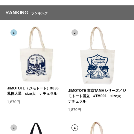
RANKING
ランキング
1
2
JIMOTOTE（ジモトート）#036
JIMOTOTE 東京TAMAシリーズ／ジ
札幌大通 size大 ナチュラル
モトート国立 #TM001 size大
ナチュラル
1,870円
1,870円
3
4