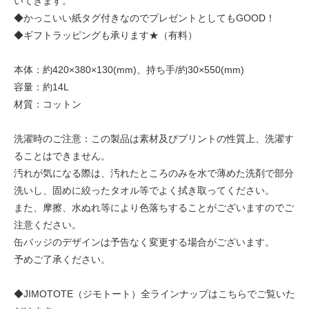
いてきます。
◆かっこいい紙タグ付きなのでプレゼントとしてもGOOD！
◆ギフトラッピングも承ります★（有料）
本体：約420×380×130(mm)、持ち手/約30×550(mm)
容量：約14L
材質：コットン
洗濯時のご注意：この製品は素材及びプリントの性質上、洗濯す
ることはできません。
汚れが気になる際は、汚れたところのみを水で薄めた洗剤で部分
洗いし、固めに絞ったタオル等でよく拭き取ってください。
また、摩擦、水ぬれ等により色落ちすることがございますのでご
注意ください。
缶バッジのデザインは予告なく変更する場合がございます。
予めご了承ください。
◆JIMOTOTE（ジモトート）全ラインナップはこちらでご覧いた