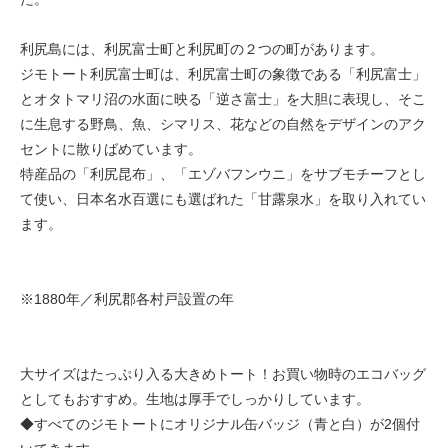
利尻島には、利尻富士町と利尻町の２つの町があります。
ジモトート利尻富士町は、利尻富士町の象徴である「利尻富士」
とオタトマリ沼の水面に映る「逆さ富士」を大胆に表現し、そこ
に生息する野鳥、魚、シマリス、花などの自然をデザインのアク
セントに散りばめています。
特産品の「利尻昆布」、「エゾバフンウニ」をサブモチーフとし
て使い、日本名水百選にも選ばれた「甘露泉水」を取り入れてい
ます。
※1880年／利尻郡各村戸設置の年
大サイズはたっぷり入る大きめトート！お買い物時のエコバッグ
としてもおすすめ。生地は厚手でしっかりしています。
◆すべてのジモトートにオリジナル缶バッジ（青と白）が2個付