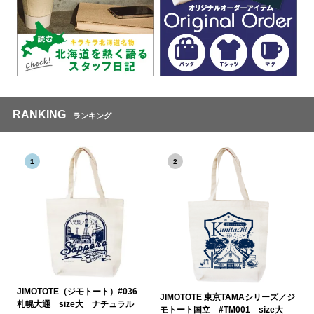
RANKING
ランキング
1
2
JIMOTOTE（ジモトート）#036
JIMOTOTE 東京TAMAシリーズ／ジ
札幌大通 size大 ナチュラル
モトート国立 #TM001 size大