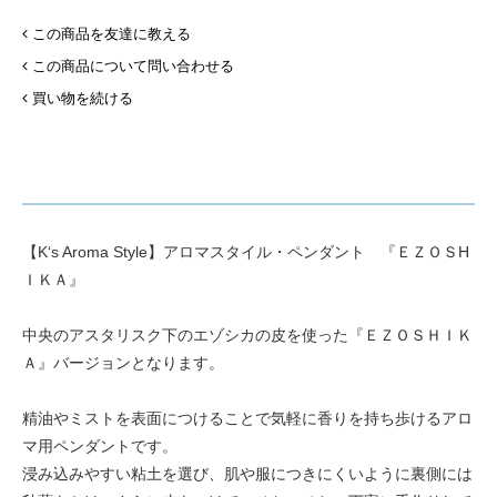
この商品を友達に教える
この商品について問い合わせる
買い物を続ける
【K‘s Aroma Style】アロマスタイル・ペンダント 『ＥＺＯＳH
ＩＫＡ』
中央のアスタリスク下のエゾシカの皮を使った『ＥＺＯＳＨＩＫ
Ａ』バージョンとなります。
精油やミストを表面につけることで気軽に香りを持ち歩けるアロ
マ用ペンダントです。
浸み込みやすい粘土を選び、肌や服につきにくいように裏側には