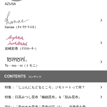
AZUSA
hanae（ﾁｮｰｸｱｰﾃｨｽﾄ）
岩崎彩香（ｲﾗｽﾄﾚｰﾀｰ）
To・mo・ni（トモニ）
CONTENTS
コンテンツ
特集：「じぶんにもどるところ」ジモトートって何？
特集：日高みつし昆布『極細昆布』＆『刻み昆布』
読む：「幸せナナ昆布｜昆布の話（1）」- 北海道を熱