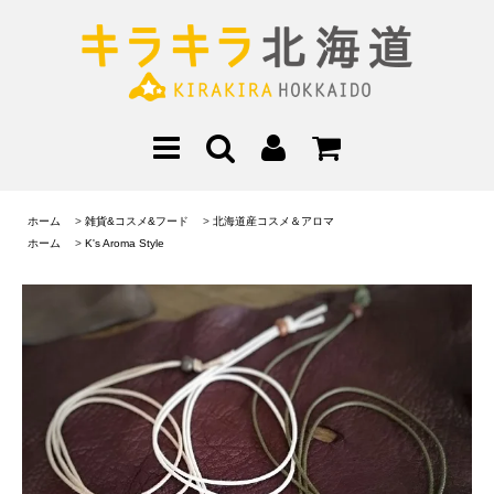
ホーム
>
雑貨&コスメ&フード
>
北海道産コスメ＆アロマ
ホーム
>
K's Aroma Style