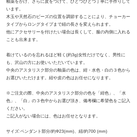
釉薬をかけ、さらに皮をつけて、ひとつひとつ丁寧に手作りして
います。
木玉や天然石のビーズの位置を調節することにより、チョーカー
タイプからロングタイプまで紐の長さを変えられます。
他にアクセサリーを付けたい場合は長くして、服の内側に入れる
ことも出来ます。
着けているのを忘れるほど軽く(約3g)女性だけでなく、男性に
も、沢山の方にお使いいただいています。
中央のアスタリスク部分の釉薬の色は、紺・水色・白の３色から
お選びいただけます。紐や皮の色はお任せになります。
※ご注文の際、中央のアスタリスク部分の色を「紺色」、「水
色」、「白」の３色中からお選び頂き、備考欄に希望色をご記入
ください。
ご記入がない場合には、色はお任せとなります。
サイズ:ペンダント部分/約Φ23(mm)、紐/約700 (mm)