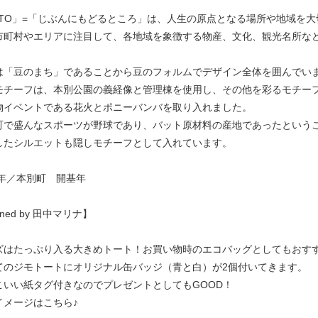
MOTO」=「じぶんにもどるところ」は、人生の原点となる場所や地域を
市町村やエリアに注目して、各地域を象徴する物産、文化、観光名所な
は「豆のまち」であることから豆のフォルムでデザイン全体を囲んでい
モチーフは、本別公園の義経像と管理棟を使用し、その他を彩るモチー
物イベントである花火とポニーバンバを取り入れました。
町で盛んなスポーツが野球であり、バット原材料の産地であったという
したシルエットも隠しモチーフとして入れています。
2年／本別町 開基年
gned by 田中マリナ】
ズはたっぷり入る大きめトート！お買い物時のエコバッグとしてもおす
てのジモトートにオリジナル缶バッジ（青と白）が2個付いてきます。
こいい紙タグ付きなのでプレゼントとしてもGOOD！
イメージはこちら♪