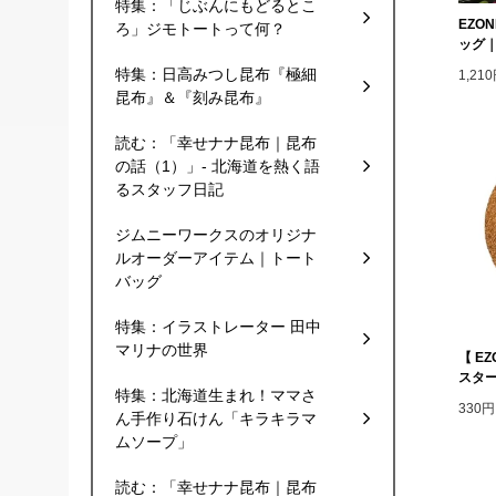
特集：「じぶんにもどるとこ
EZO
ろ」ジモトートって何？
ッグ
特集：日高みつし昆布『極細
1,2
昆布』＆『刻み昆布』
読む：「幸せナナ昆布｜昆布
の話（1）」- 北海道を熱く語
るスタッフ日記
ジムニーワークスのオリジナ
ルオーダーアイテム｜トート
バッグ
特集：イラストレーター 田中
マリナの世界
【 E
スター
特集：北海道生まれ！ママさ
330
ん手作り石けん「キラキラマ
ムソープ」
読む：「幸せナナ昆布｜昆布