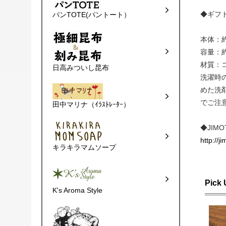
◆ギフ
パンTOTE(パントート）
本体：約4
容量：約
材質：
日高みついし昆布
洗濯時
めた洗
でご注
田中マリナ（ｲﾗｽﾄﾚｰﾀｰ）
◆JIM
http://j
キラキラマムソープ
Pick
K's Aroma Style