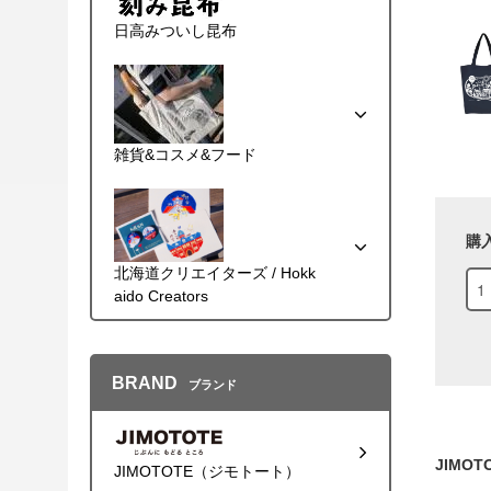
日高みついし昆布
雑貨&コスメ&フード
購
北海道クリエイターズ / Hokk
aido Creators
BRAND
ブランド
JIMO
JIMOTOTE（ジモトート）