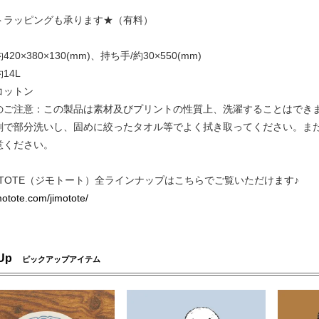
トラッピングも承ります★（有料）
20×380×130(mm)、持ち手/約30×550(mm)
14L
コットン
のご注意：この製品は素材及びプリントの性質上、洗濯することはでき
剤で部分洗いし、固めに絞ったタオル等でよく拭き取ってください。ま
意ください。
OTOTE（ジモトート）全ラインナップはこちらでご覧いただけます♪
imotote.com/jimotote/
 Up
ピックアップアイテム