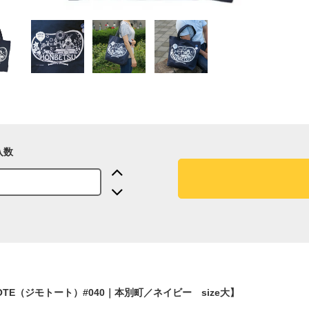
入数
TOTE（ジモトート）#040｜本別町／ネイビー size大】