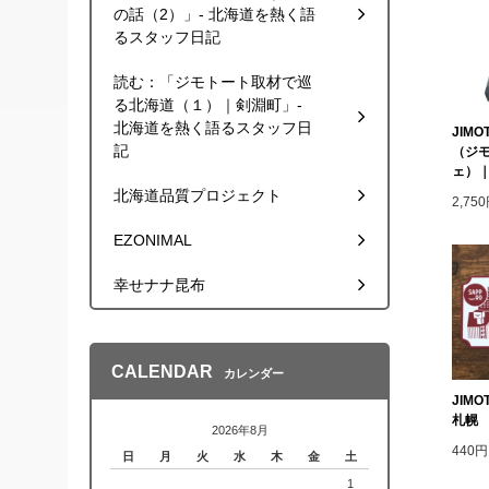
の話（2）」- 北海道を熱く語
るスタッフ日記
読む：「ジモトート取材で巡
る北海道（１）｜剣淵町」-
北海道を熱く語るスタッフ日
JIMO
記
（ジ
ェ）｜
北海道品質プロジェクト
2,7
EZONIMAL
幸せナナ昆布
CALENDAR
カレンダー
JIM
札幌
2026年8月
440
日
月
火
水
木
金
土
1