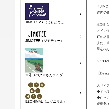
「JI
道内の
JIMOTOMAE(じもとまえ）
本別町
メイン
町の名
JIMOTEE（ジモティー）
また、
星を模
※190
【Desi
木彫りのクマさんライダー
大サイ
◆すべ
◆かっ
EZONIMAL（エゾニマル）
※梱包