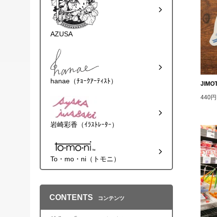
AZUSA
hanae（ﾁｮｰｸｱｰﾃｨｽﾄ）
JIM
440
岩崎彩香（ｲﾗｽﾄﾚｰﾀｰ）
To・mo・ni（トモニ）
CONTENTS
コンテンツ