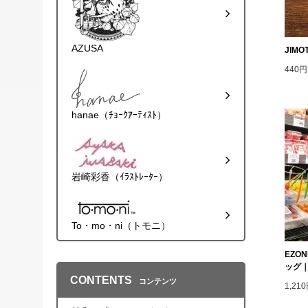
AZUSA
JIM
440
hanae（ﾁｮｰｸｱｰﾃｨｽﾄ）
岩崎彩香（ｲﾗｽﾄﾚｰﾀｰ）
To・mo・ni（トモニ）
EZO
ッグ
CONTENTS
コンテンツ
1,2