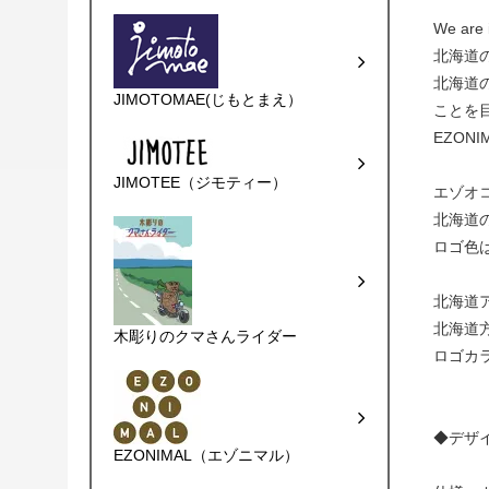
We are 
北海道
北海道
JIMOTOMAE(じもとまえ）
ことを
EZON
JIMOTEE（ジモティー）
エゾオ
北海道
ロゴ色は
北海道ア
北海道方
木彫りのクマさんライダー
ロゴカ
◆デザ
EZONIMAL（エゾニマル）