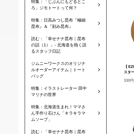
特集：「じぶんにもどるとこ
ろ」ジモトートって何？
特集：日高みつし昆布『極細
昆布』＆『刻み昆布』
読む：「幸せナナ昆布｜昆布
の話（1）」- 北海道を熱く語
るスタッフ日記
ジムニーワークスのオリジナ
【 E
ルオーダーアイテム｜トート
スター
バッグ
330
特集：イラストレーター 田中
マリナの世界
特集：北海道生まれ！ママさ
ん手作り石けん「キラキラマ
ムソープ」
読む：「幸せナナ昆布｜昆布