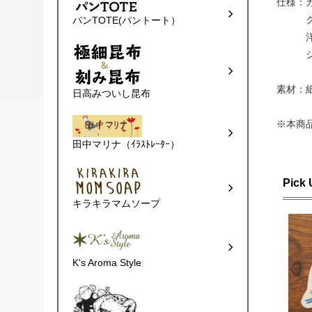
仕様：カ
クラフ
パンTOTE(パントート）
洋ミニ
シー
素材
日高みついし昆布
※本商
田中マリナ（ｲﾗｽﾄﾚｰﾀｰ）
Pick
キラキラマムソープ
K's Aroma Style