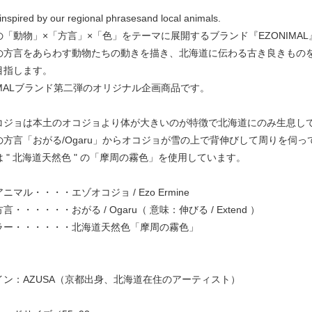
inspired by our regional phrasesand local animals.
の「動物」×「方言」×「色」をテーマに展開するブランド『EZONIMA
の方言をあらわす動物たちの動きを描き、北海道に伝わる古き良きもの
目指します。
IMALブランド第二弾のオリジナル企画商品です。
コジョは本土のオコジョより体が大きいのが特徴で北海道にのみ生息し
の方言「おがる/Ogaru」からオコジョが雪の上で背伸びして周りを伺
 " 北海道天然色 " の「摩周の霧色」を使用しています。
ニマル・・・・エゾオコジョ / Ezo Ermine
言・・・・・・おがる / Ogaru（ 意味：伸びる / Extend ）
ラー・・・・・・北海道天然色「摩周の霧色」
イン：AZUSA（京都出身、北海道在住のアーティスト）