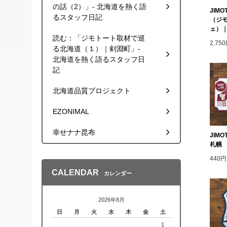
の話（2）」- 北海道を熱く語
JIMO
るスタッフ日記
（ジ
ェ）｜
読む：「ジモトート取材で巡
2,7
る北海道（１）｜剣淵町」-
北海道を熱く語るスタッフ日
記
北海道品質プロジェクト
EZONIMAL
幸せナナ昆布
JIM
札幌
440
CALENDAR
カレンダー
2026年8月
日
月
火
水
木
金
土
1