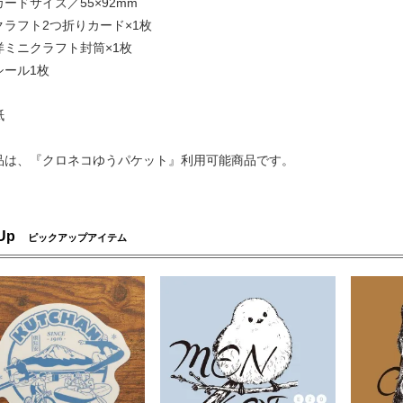
ードサイズ／55×92mm
ト2つ折りカード×1枚
クラフト封筒×1枚
ル1枚
：紙
品は、『クロネコゆうパケット』利用可能商品です。
 Up
ピックアップアイテム