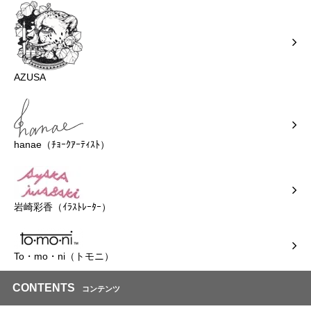
AZUSA
hanae（ﾁｮｰｸｱｰﾃｨｽﾄ）
岩崎彩香（ｲﾗｽﾄﾚｰﾀｰ）
To・mo・ni（トモニ）
CONTENTS
コンテンツ