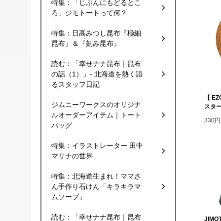
特集：「じぶんにもどるとこ
ろ」ジモトートって何？
特集：日高みつし昆布『極細
昆布』＆『刻み昆布』
読む：「幸せナナ昆布｜昆布
の話（1）」- 北海道を熱く語
るスタッフ日記
【 E
ジムニーワークスのオリジナ
スター
ルオーダーアイテム｜トート
330
バッグ
特集：イラストレーター 田中
マリナの世界
特集：北海道生まれ！ママさ
ん手作り石けん「キラキラマ
ムソープ」
読む：「幸せナナ昆布｜昆布
JIMO