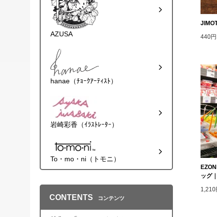
JIM
AZUSA
440
hanae（ﾁｮｰｸｱｰﾃｨｽﾄ）
岩崎彩香（ｲﾗｽﾄﾚｰﾀｰ）
To・mo・ni（トモニ）
EZO
ッグ
1,2
CONTENTS
コンテンツ