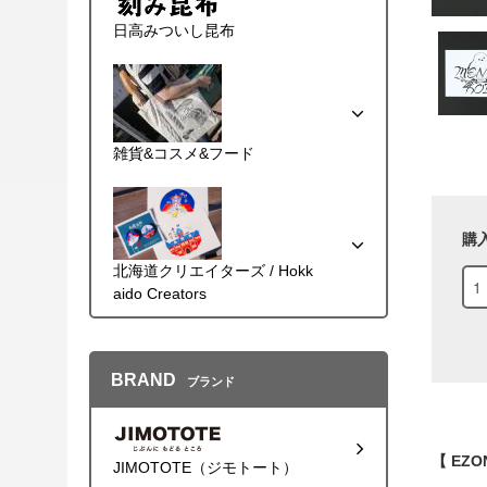
日高みついし昆布
雑貨&コスメ&フード
購
北海道クリエイターズ / Hokk
aido Creators
BRAND
ブランド
【 EZ
JIMOTOTE（ジモトート）