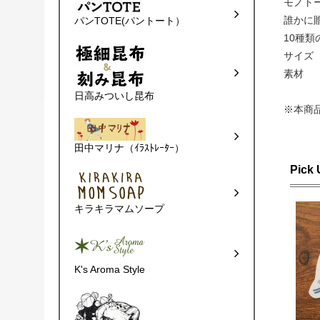
モノト
誰かに
パンTOTE(パントート）
10種
サイズ 
素材 
日高みついし昆布
※本商
田中マリナ（ｲﾗｽﾄﾚｰﾀｰ）
Pick
キラキラマムソープ
K's Aroma Style