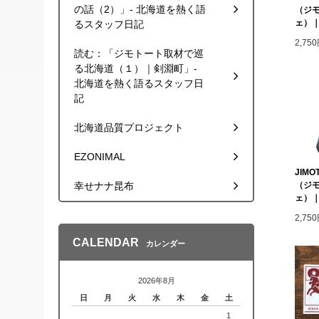
の話（2）」- 北海道を熱く語
（ジ
ェ）｜
るスタッフ日記
2,7
読む：「ジモトート取材で巡
る北海道（１）｜剣淵町」-
北海道を熱く語るスタッフ日
記
北海道品質プロジェクト
EZONIMAL
JIMO
幸せナナ昆布
（ジ
ェ）｜
2,7
CALENDAR
カレンダー
2026年8月
日
月
火
水
木
金
土
1