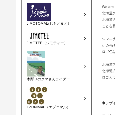
We are 
北海道
北海道
JIMOTOMAE(じもとまえ）
ことを
シマエ
JIMOTEE（ジモティー）
i」か
ロゴ色
北海道ア
北海道方
ロゴカ
木彫りのクマさんライダー
◆デザ
EZONIMAL（エゾニマル）