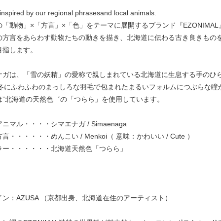
inspired by our regional phrasesand local animals.
の「動物」×「方言」×「色」をテーマに展開するブランド『EZONIMA
の方言をあらわす動物たちの動きを描き、北海道に伝わる古き良きもの
目指します。
ナガは、「雪の妖精」の愛称で親しまれている北海道に生息する手のひらサイ
ら冬にふわふわのまっしろな羽毛で包まれたまるいフォルムにつぶらな瞳
は”北海道の天然色゛の「つらら」を使用しています。
ニマル・・・・シマエナガ / Simaenaga
言・・・・・・めんこい / Menkoi（ 意味：かわいい / Cute ）
ラー・・・・・・北海道天然色「つらら」
イン：AZUSA （京都出身、北海道在住のアーティスト）