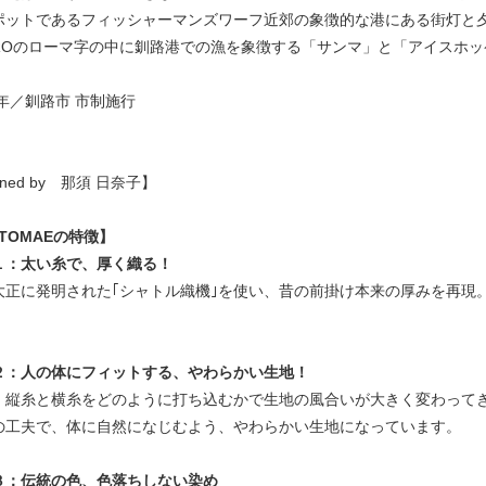
ポットであるフィッシャーマンズワーフ近郊の象徴的な港にある街灯と
HIROのローマ字の中に釧路港での漁を象徴する「サンマ」と「アイスホ
3年／釧路市 市制施行
gned by 那須 日奈子】
OTOMAEの特徴】
１：太い糸で、厚く織る！
大正に発明された｢シャトル織機｣を使い、昔の前掛け本来の厚みを再現
２：人の体にフィットする、やわらかい生地！
、縦糸と横糸をどのように打ち込むかで生地の風合いが大きく変わってき
の工夫で、体に自然になじむよう、やわらかい生地になっています。
３：伝統の色、色落ちしない染め