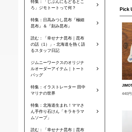
特集：「じぶんにもどるとこ
ろ」ジモトートって何？
Pick
特集：日高みつし昆布『極細
昆布』＆『刻み昆布』
読む：「幸せナナ昆布｜昆布
の話（1）」- 北海道を熱く語
るスタッフ日記
ジムニーワークスのオリジナ
ルオーダーアイテム｜トート
バッグ
JIM
特集：イラストレーター 田中
マリナの世界
440
特集：北海道生まれ！ママさ
ん手作り石けん「キラキラマ
ムソープ」
読む：「幸せナナ昆布｜昆布