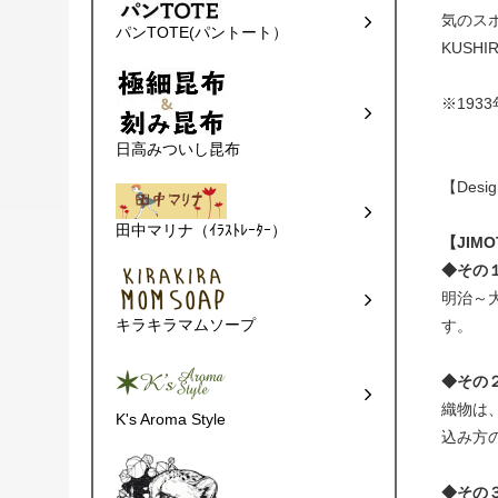
気のス
パンTOTE(パントート）
KUS
※193
日高みついし昆布
【Desi
田中マリナ（ｲﾗｽﾄﾚｰﾀｰ）
【JIM
◆その
明治～
キラキラマムソープ
す。
◆その
織物は
K's Aroma Style
込み方
◆その