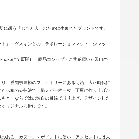
切に想う「じもと人」のために生まれたブランドです。
トート」、ダスキンとのコラボレーションマット「ジマッ
akuakeにて展開し、商品コンセプトに共感頂いた沢山の
より、愛知県豊橋のファクトリーにある明治～大正時代に
いた伝統の染技法で、職人が一枚一枚、丁寧に作り上げた
じもと」ならではの独自の目線で取り上げ、デザインした
たオリジナル前掛けです。
」。
気のある「カヌー」をポイントに使い、アクセントには人