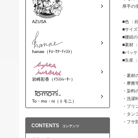
厚手の
AZUSA
■色 ：
■サイズ
■腰紐の
■素材 
hanae（ﾁｮｰｸｱｰﾃｨｽﾄ）
■パッ
■生産 ：
・素材
岩崎彩香（ｲﾗｽﾄﾚｰﾀｰ）
・摩擦
・染料
・洗濯
To・mo・ni（トモニ）
・プリ
・タン
・フサ
CONTENTS
コンテンツ