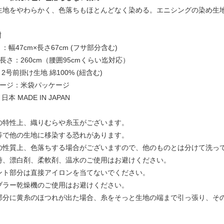
生地をやわらかく、色落ちもほとんどなく染める。エニシングの染め生
紺
 ：幅47cm×長さ67cm (フサ部分含む)
長さ：260cm（腰囲95cmくらい迄対応）
：2号前掛け生地 綿100% (紐含む)
ケージ：米袋パッケージ
日本 MADE IN JAPAN
の特性上、織りむらや糸玉がございます。
等で他の生地に移染する恐れがあります。
の性質上、色落ちする場合がございますので、他のものとは分けて洗っ
時、漂白剤、柔軟剤、温水のご使用はお避けください。
ント部分は直接アイロンを当てないでください。
ブラー乾燥機のご使用はお避けください。
部分に黄糸のほつれが出た場合、糸をそっと生地の端まで引っ張り、そ