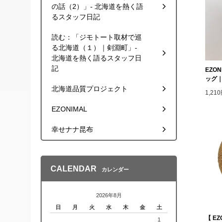
の話（2）」- 北海道を熱く語
るスタッフ日記
読む：「ジモトート取材で巡
る北海道（１）｜剣淵町」-
北海道を熱く語るスタッフ日
記
EZO
ッグ
北海道品質プロジェクト
1,2
EZONIMAL
幸せナナ昆布
CALENDAR
カレンダー
2026年8月
日
月
火
水
木
金
土
【 E
1