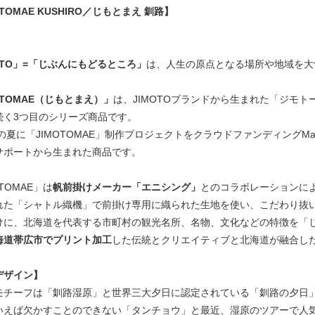
OTOMAE KUSHIRO／じもとまえ 釧路】
OTO」=「じぶんにもどるところ」
は、人生の原点となる場所や地域を大
OTOMAE（じもとまえ）」
は、JIMOTOブランドから生まれた「ジモ
続く3つ目のシリーズ商品です。
年の夏に「JIMOTOMAE」制作プロジェクトをクラウドファンディングM
サポートから生まれた商品です。
OTOMAE」は
帆前掛けメーカー「エニシング」
とのコラボレーションに
れた「シャトル織機」で前掛け専用に織られた生地を使い、こだわり抜
けに、北海道を代表する市町村の観光名所、名物、文化などの特徴を「
海道帯広市でプリント加工
した伝統とクリエイティブと北海道が融合し
デザイン】
モチーフは「釧路湿原」と世界三大夕日に認定されている「釧路の夕日
いえば欠かすことのできない「タンチョウ」と最近、湿原のツアーで人