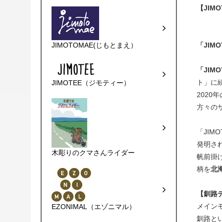
【JIM
JIMOTOMAE(じもとまえ）
「JIM
「JIM
ト」に
JIMOTEE（ジモティー）
2020
方々の
「JIM
発明さ
木彫りのクマさんライダー
帆前掛
柄を
北
【釧路
メイン
EZONIMAL（エゾニマル）
釧路と