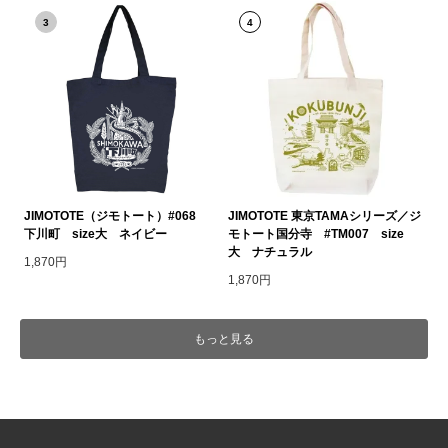
3
4
JIMOTOTE（ジモトート）#068
JIMOTOTE 東京TAMAシリーズ／ジ
下川町 size大 ネイビー
モトート国分寺 #TM007 size
大 ナチュラル
1,870円
1,870円
もっと見る