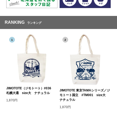
RANKING
ランキング
1
2
JIMOTOTE（ジモトート）#036
JIMOTOTE 東京TAMAシリーズ／ジ
札幌大通 size大 ナチュラル
モトート国立 #TM001 size大
ナチュラル
1,870円
1,870円