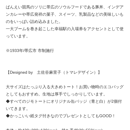
ばんえい競馬のソリに帯広のソウルフードである豚丼、インデア
ンカレーや帯広発祥の菓子、スイーツ、乳製品などの美味しいも
のをいっぱい詰め込みました。
一大ブームを巻き起こした幸福駅の入場券をアクセントとして使
っています。
※1933年/帯広市 市制施行
【Designed by 土佐谷麻里子（トマレデザイン）】
大サイズはたっぷり入る大きめトート！お買い物時のエコバッグ
としてもおすすめ。生地は厚手でしっかりしています。
◆すべてのジモトートにオリジナル缶バッジ（青と白）が2個付
いてきます。
◆かっこいい紙タグ付きなのでプレゼントとしてもGOOD！