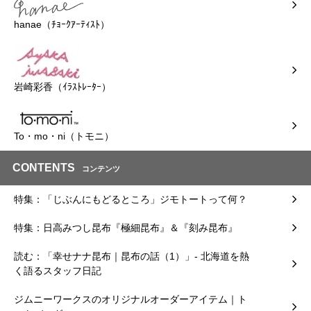
hanae（ﾁｮｰｸｱｰﾃｨｽﾄ）
岩崎彩香（ｲﾗｽﾄﾚｰﾀｰ）
To・mo・ni（トモニ）
CONTENTS
コンテンツ
特集：「じぶんにもどるところ」ジモトートって何？
特集：日高みつし昆布『極細昆布』＆『刻み昆布』
読む：「幸せナナ昆布｜昆布の話（1）」- 北海道を熱
く語るスタッフ日記
ジムニーワークスのオリジナルオーダーアイテム｜ト