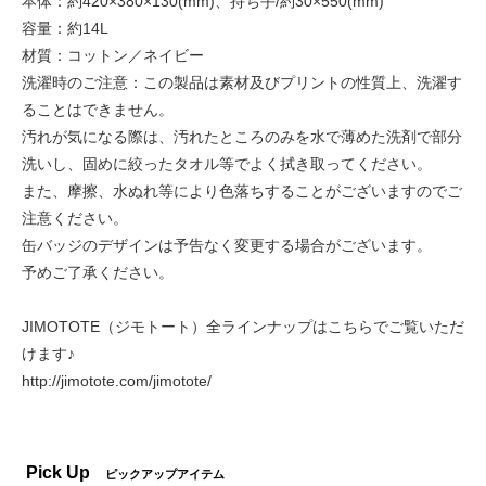
本体：約420×380×130(mm)、持ち手/約30×550(mm)
容量：約14L
材質：コットン／ネイビー
洗濯時のご注意：この製品は素材及びプリントの性質上、洗濯す
ることはできません。
汚れが気になる際は、汚れたところのみを水で薄めた洗剤で部分
洗いし、固めに絞ったタオル等でよく拭き取ってください。
また、摩擦、水ぬれ等により色落ちすることがございますのでご
注意ください。
缶バッジのデザインは予告なく変更する場合がございます。
予めご了承ください。
JIMOTOTE（ジモトート）全ラインナップはこちらでご覧いただ
けます♪
http://jimotote.com/jimotote/
Pick Up
ピックアップアイテム