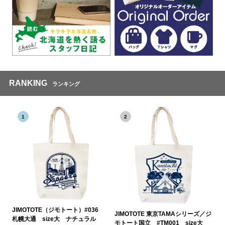
RANKING
ランキング
1
2
JIMOTOTE（ジモトート）#036
JIMOTOTE 東京TAMAシリーズ／ジ
札幌大通 size大 ナチュラル
モトート国立 #TM001 size大