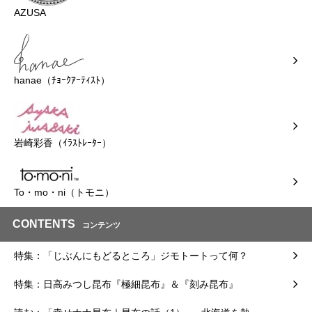
AZUSA
hanae（ﾁｮｰｸｱｰﾃｨｽﾄ）
岩崎彩香（ｲﾗｽﾄﾚｰﾀｰ）
To・mo・ni（トモニ）
CONTENTS
コンテンツ
特集：「じぶんにもどるところ」ジモトートって何？
特集：日高みつし昆布『極細昆布』＆『刻み昆布』