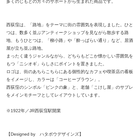
多くのじもとの方々のサポートから生まれた商品です。
西荻窪は、「路地」をテーマに街の雰囲気を表現しました。ひと
つは、数多く並ぶアンティークショップを見ながら散歩する路
地、もうひとつは、「柳小路」や「酔っぱらい通り」など、居酒
屋が立ち並ぶ路地。
まったく違うジャンルながら、どちらもどこか懐かしい雰囲気を
もつ「ニシオギ」らしさにポイントを置きました。
ロゴは、街のあちらこちらにある個性的なカフェや喫茶店の看板
をイメージし、カラーは「コーヒーブラウン」。
西荻窪のシンボル「ピンクの象」と、老舗「こけし屋」のサブレ
をメインモチーフとしてレイアウトしています。
※1922年／JR西荻窪駅開業
【Designed by ハタボウデザインズ】