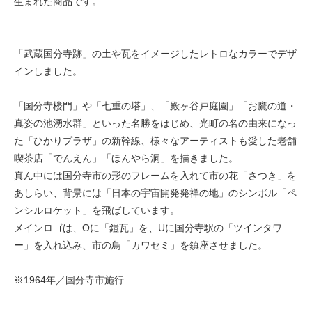
生まれた商品です。
「武蔵国分寺跡」の土や瓦をイメージしたレトロなカラーでデザ
インしました。
「国分寺楼門」や「七重の塔」、「殿ヶ谷戸庭園」「お鷹の道・
真姿の池湧水群」といった名勝をはじめ、光町の名の由来になっ
た「ひかりプラザ」の新幹線、様々なアーティストも愛した老舗
喫茶店「でんえん」「ほんやら洞」を描きました。
真ん中には国分寺市の形のフレームを入れて市の花「さつき」を
あしらい、背景には「日本の宇宙開発発祥の地」のシンボル「ペ
ンシルロケット」を飛ばしています。
メインロゴは、Oに「鎧瓦」を、Uに国分寺駅の「ツインタワ
ー」を入れ込み、市の鳥「カワセミ」を鎮座させました。
※1964年／国分寺市施行