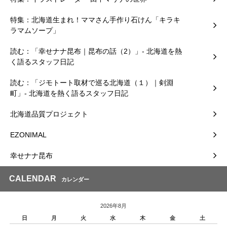
特集：北海道生まれ！ママさん手作り石けん「キラキ
ラマムソープ」
読む：「幸せナナ昆布｜昆布の話（2）」- 北海道を熱
く語るスタッフ日記
読む：「ジモトート取材で巡る北海道（１）｜剣淵
町」- 北海道を熱く語るスタッフ日記
北海道品質プロジェクト
EZONIMAL
幸せナナ昆布
CALENDAR
カレンダー
2026年8月
日
月
火
水
木
金
土