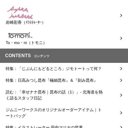
岩崎彩香（ｲﾗｽﾄﾚｰﾀｰ）
To・mo・ni（トモニ）
CONTENTS
コンテンツ
特集：「じぶんにもどるところ」ジモトートって何？
特集：日高みつし昆布『極細昆布』＆『刻み昆布』
読む：「幸せナナ昆布｜昆布の話（1）」- 北海道を熱
く語るスタッフ日記
ジムニーワークスのオリジナルオーダーアイテム｜ト
ートバッグ
特集：イラストレーター 田中マリナの世界