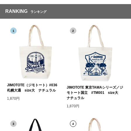
RANKING
ランキング
1
2
JIMOTOTE（ジモトート）#036
JIMOTOTE 東京TAMAシリーズ／ジ
札幌大通 size大 ナチュラル
モトート国立 #TM001 size大
ナチュラル
1,870円
1,870円
3
4