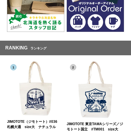
RANKING
ランキング
1
2
JIMOTOTE（ジモトート）#036
JIMOTOTE 東京TAMAシリーズ／ジ
札幌大通 size大 ナチュラル
モトート国立 #TM001 size大