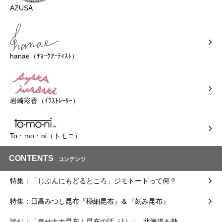
AZUSA
hanae（ﾁｮｰｸｱｰﾃｨｽﾄ）
岩崎彩香（ｲﾗｽﾄﾚｰﾀｰ）
To・mo・ni（トモニ）
CONTENTS
コンテンツ
特集：「じぶんにもどるところ」ジモトートって何？
特集：日高みつし昆布『極細昆布』＆『刻み昆布』
読む：「幸せナナ昆布｜昆布の話（1）」- 北海道を熱