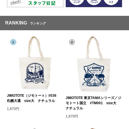
RANKING
ランキング
1
2
JIMOTOTE（ジモトート）#036
JIMOTOTE 東京TAMAシリーズ／ジ
札幌大通 size大 ナチュラル
モトート国立 #TM001 size大
ナチュラル
1,870円
1,870円