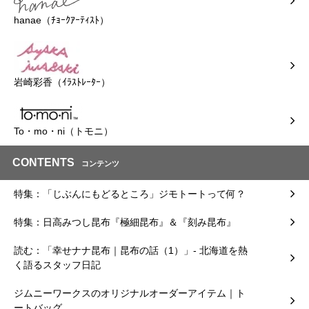
hanae（ﾁｮｰｸｱｰﾃｨｽﾄ）
岩崎彩香（ｲﾗｽﾄﾚｰﾀｰ）
To・mo・ni（トモニ）
CONTENTS
コンテンツ
特集：「じぶんにもどるところ」ジモトートって何？
特集：日高みつし昆布『極細昆布』＆『刻み昆布』
読む：「幸せナナ昆布｜昆布の話（1）」- 北海道を熱
く語るスタッフ日記
ジムニーワークスのオリジナルオーダーアイテム｜ト
ートバッグ