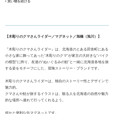
買い物を続ける
【木彫りのクマさんライダー／マグネット／旭橋（旭川）】
『木彫りのクマさんライダー』は、北海道のとある田舎町にある
小さな家に飾ってあった“木彫りのクマ”が家主の大好きな“バイク
の模型”に跨り、友達の“ぬいぐるみの鮭”と一緒に北海道各地を旅
する姿をモチーフにした、冒険ストーリー・ブランドです。
木彫りのクマさんライダーは、独自のストーリー性とデザインで
魅力的。
クマさんや鮭が旅するイラストは、観る人を北海道の自然や魅力
的な場所へ連れて行ってくれるよう。
何かと便利な缶マグネットです。