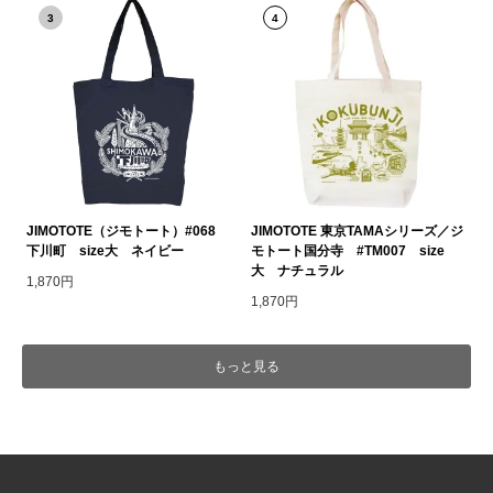
3
4
JIMOTOTE（ジモトート）#068
JIMOTOTE 東京TAMAシリーズ／ジ
下川町 size大 ネイビー
モトート国分寺 #TM007 size
大 ナチュラル
1,870円
1,870円
もっと見る