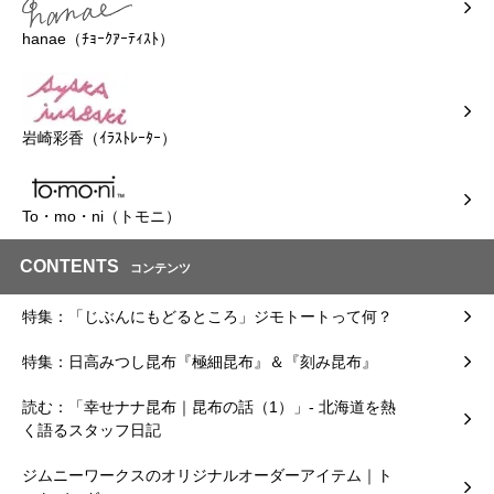
hanae（ﾁｮｰｸｱｰﾃｨｽﾄ）
岩崎彩香（ｲﾗｽﾄﾚｰﾀｰ）
To・mo・ni（トモニ）
CONTENTS
コンテンツ
特集：「じぶんにもどるところ」ジモトートって何？
特集：日高みつし昆布『極細昆布』＆『刻み昆布』
読む：「幸せナナ昆布｜昆布の話（1）」- 北海道を熱
く語るスタッフ日記
ジムニーワークスのオリジナルオーダーアイテム｜ト