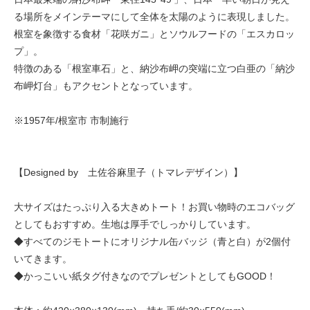
る場所をメインテーマにして全体を太陽のように表現しました。
根室を象徴する食材「花咲ガニ」とソウルフードの「エスカロッ
プ」。
特徴のある「根室車石」と、納沙布岬の突端に立つ白亜の「納沙
布岬灯台」もアクセントとなっています。
※1957年/根室市 市制施行
【Designed by 土佐谷麻里子（トマレデザイン）】
大サイズはたっぷり入る大きめトート！お買い物時のエコバッグ
としてもおすすめ。生地は厚手でしっかりしています。
◆すべてのジモトートにオリジナル缶バッジ（青と白）が2個付
いてきます。
◆かっこいい紙タグ付きなのでプレゼントとしてもGOOD！