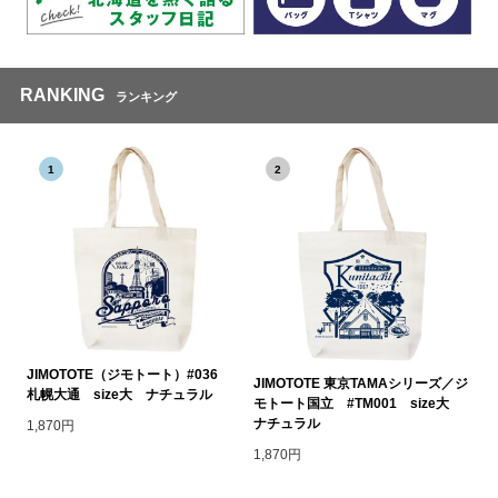
RANKING
ランキング
1
2
JIMOTOTE（ジモトート）#036
JIMOTOTE 東京TAMAシリーズ／ジ
札幌大通 size大 ナチュラル
モトート国立 #TM001 size大
ナチュラル
1,870円
1,870円