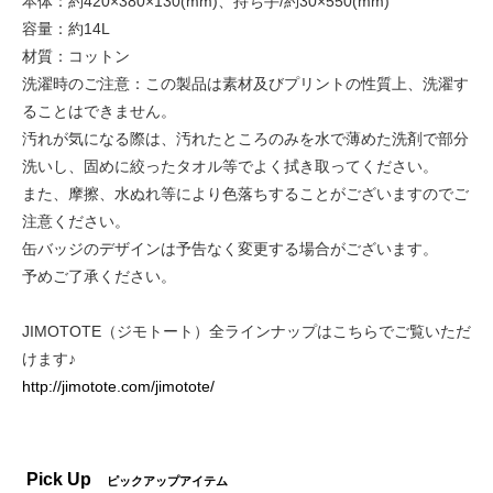
本体：約420×380×130(mm)、持ち手/約30×550(mm)
容量：約14L
材質：コットン
洗濯時のご注意：この製品は素材及びプリントの性質上、洗濯す
ることはできません。
汚れが気になる際は、汚れたところのみを水で薄めた洗剤で部分
洗いし、固めに絞ったタオル等でよく拭き取ってください。
また、摩擦、水ぬれ等により色落ちすることがございますのでご
注意ください。
缶バッジのデザインは予告なく変更する場合がございます。
予めご了承ください。
JIMOTOTE（ジモトート）全ラインナップはこちらでご覧いただ
けます♪
http://jimotote.com/jimotote/
Pick Up
ピックアップアイテム