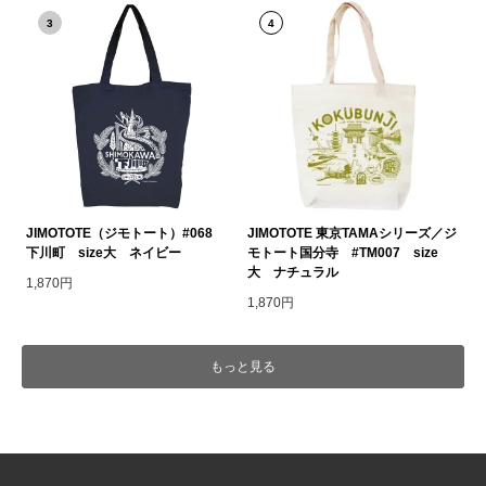
3
4
JIMOTOTE（ジモトート）#068
JIMOTOTE 東京TAMAシリーズ／ジ
下川町 size大 ネイビー
モトート国分寺 #TM007 size
大 ナチュラル
1,870円
1,870円
もっと見る