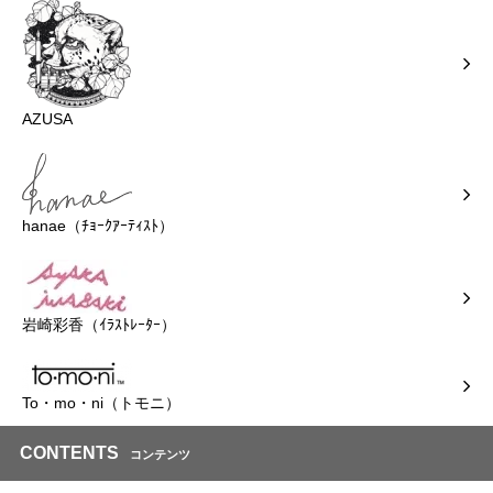
AZUSA
hanae（ﾁｮｰｸｱｰﾃｨｽﾄ）
岩崎彩香（ｲﾗｽﾄﾚｰﾀｰ）
To・mo・ni（トモニ）
CONTENTS
コンテンツ